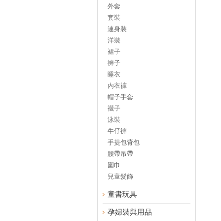
外套
套裝
連身裝
洋裝
裙子
褲子
睡衣
內衣褲
帽子手套
襪子
泳裝
牛仔褲
手提包背包
腰帶吊帶
圍巾
兒童髮飾
童書玩具
孕婦裝與用品