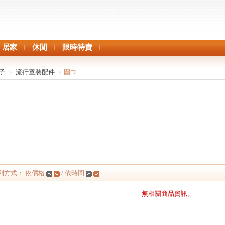
居家
休閒
限時特賣
子
流行童裝配件
圍巾
>
>
列方式： 依價格
/ 依時間
無相關商品資訊。