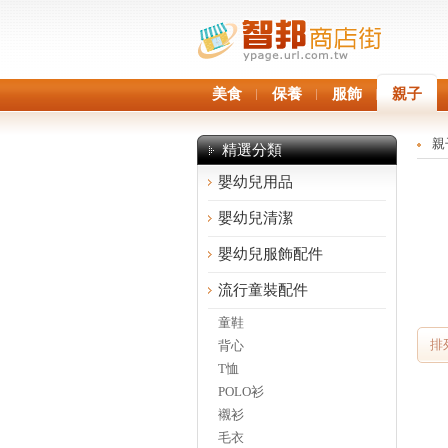
美食
保養
服飾
親子
親
精選分類
嬰幼兒用品
嬰幼兒清潔
嬰幼兒服飾配件
流行童裝配件
童鞋
排
背心
T恤
POLO衫
襯衫
毛衣